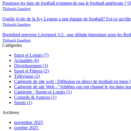
Pourquoi les fans de football n'aiment-ils pas le football américain ? Qu
Thibault Gauthier
Quelle école de la Ivy League a une équipe de football? Est-ce qu'ell
Thibault Gauthier
Brentford renverse Liverpool 3-2 : une défaite historique pour les Red
Thibault Gauthier
Catégories
Sport et Loisirs
(7)
Actualités
(6)
Divertissement
(3)
Sport et Fitness
(2)
Télévision
(2)
Catégorie de site web : Diffusion en direct de football en ligne
Catégorie de site Web : "Athlètes qui ont changé le jeu dans le
Catégorie : Sports et Loisirs
(1)
Conseils & Astuces
(1)
Sports
(1)
Archives
novembre 2025
octobre 2025