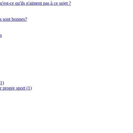
'est-ce qu'ils n'aiment pas à ce sujet ?
es sont bonnes?
s
(1)
ur propre sport
(1)