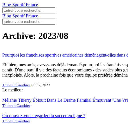
Blog Sportif France
Blog Sportif France
Archive: 2023/08
Pourquoi les franchises sportives américaines déménagent-elles dans d'
Eh bien, mes amis, avez-vous déjà demandé pourquoi les franchises spor
paraît. D'une part, il y a des facteurs économiques - des stades plus gr
inexploités. Alors, la prochaine fois que votre équipe préférée déménag
Thibault Gauthier
août 2, 2023
Le meilleur
Mélanie Thierry Éblouit Dans Le Drame Familial Émouvant 'Une Vra
Thibault Gauthier
Où pouvez-vous regarder du soccer en ligne ?
Thibault Gauthier