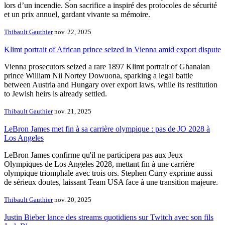
lors d’un incendie. Son sacrifice a inspiré des protocoles de sécurité
et un prix annuel, gardant vivante sa mémoire.
Thibault Gauthier
nov. 22, 2025
Klimt portrait of African prince seized in Vienna amid export dispute
Vienna prosecutors seized a rare 1897 Klimt portrait of Ghanaian
prince William Nii Nortey Dowuona, sparking a legal battle
between Austria and Hungary over export laws, while its restitution
to Jewish heirs is already settled.
Thibault Gauthier
nov. 21, 2025
LeBron James met fin à sa carrière olympique : pas de JO 2028 à
Los Angeles
LeBron James confirme qu'il ne participera pas aux Jeux
Olympiques de Los Angeles 2028, mettant fin à une carrière
olympique triomphale avec trois ors. Stephen Curry exprime aussi
de sérieux doutes, laissant Team USA face à une transition majeure.
Thibault Gauthier
nov. 20, 2025
Justin Bieber lance des streams quotidiens sur Twitch avec son fils