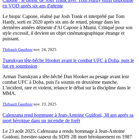
Capone : le biopic de Josh Trank avec Tom Hardy enfin disponible
en VOD après six ans d'attente
Le biopic Capone, réalisé par Josh Trank et interprété par Tom
Hardy, sorti en 2020 après six ans de retard, plonge dans les
dernières années démente d'Al Capone à Miami. Critiqué pour son
style excessif, il devient un objet cinématographique étrange et
puissant.
Thibault Gauthier
nov. 24, 2025
Tsarukyan tête-bêche Hooker avant le combat UFC à Doha, puis le
bat en soumission
Arman Tsarukyan a tête-bêché Dan Hooker au pesage avant leur
combat UFC à Doha, puis l'a soumis en deuxième manche.
L'incident, rare et violent, relance le débat sur la discipline dans le
MMA.
Thibault Gauthier
nov. 23, 2025
Calenzana rend hommage à Jean-Antoine Guidoni, 38 ans après sa
mort héroïque dans un incendie de forêt
Le 23 août 2025, Calenzana a rendu hommage à Jean-Antoine
Guidoni, forestier-sapeur du SDIS 2B mort héroïquement en 1987